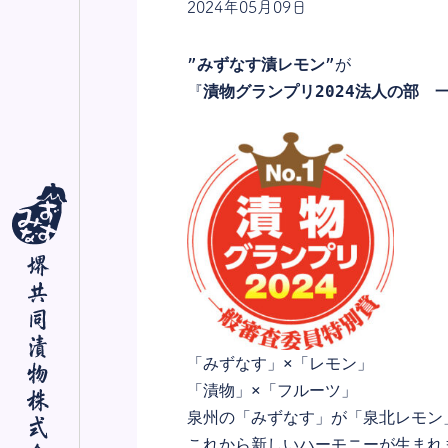
2024年05月09日
知る・楽しむ
”
みずなす漬レモン
”が

お知らせ
『
漬物グランプリ2024法人の部　
会社案内
「みずなす」×「レモン」

「漬物」×「フルーツ」

泉州の「みずなす」が「泉北レモン」
これから新しいハーモニーが生まれ