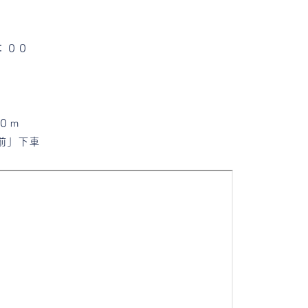
：００
０ｍ
前」下車