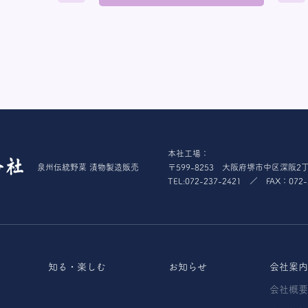
本社工場：
泉州伝統野菜 漬物製造販売
〒599-8253 大阪府堺市中区深阪2丁
TEL:072-237-2421 ／ FAX：072-
知る・楽しむ
お知らせ
会社案内
会社概要