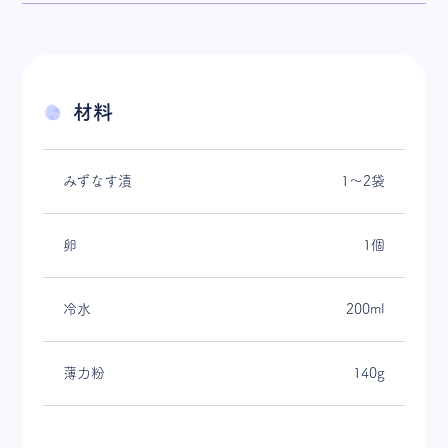
材料
みずなす漬
1～2袋
卵
1個
冷水
200ml
薄力粉
140g