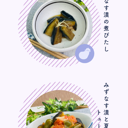
みずなす漬の煮びたし
み
ず
な
す
と
夏
野
菜
の
ラ
タ
ュ
ー
漬
ト
ユ