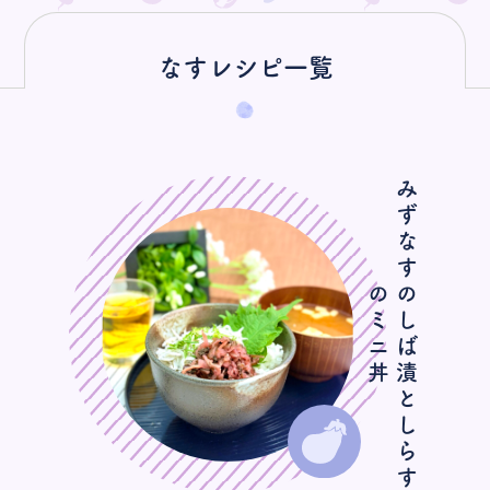
072-237-2421
なすレシピ一覧
オンラインストア
お問い合わせ
プライバシーポリシー
み
ず
な
す
し
ば
漬
と
し
ら
す
ミ
ニ
の
の
丼