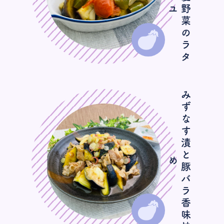
み
ず
な
す
漬
と
豚
バ
ラ
香
味
炒
め