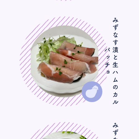
み
ず
な
す
と
生
ハ
ム
の
カ
ル
ッ
チ
漬
パ
ョ